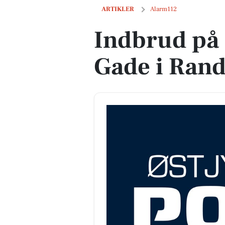
Indbrud på Søren Møllers Gade i Rand
ARTIKLER
Alarm112
Indbrud på 
Gade i Rand