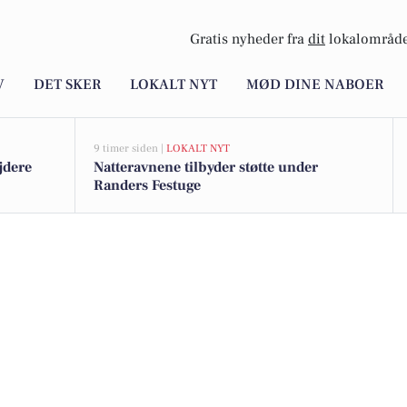
Gratis nyheder fra
dit
lokalområde
V
DET SKER
LOKALT NYT
MØD DINE NABOER
9 timer siden |
LOKALT NYT
jdere
Natteravnene tilbyder støtte under
Randers Festuge