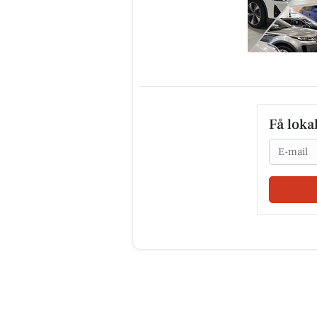
Fru Hansens Butik & Ca
Flot jubilæumskurv lavet på
Få loka
bestilling til afhentning i mo
Email
🤗🎁🎁 #fruhansensbutikogca
#gaveide #jubilæumsgave
#fruhan...
Åbn opslaget