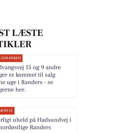
ST LÆSTE
TIKLER
LIGMARKED
dvangsvej 15 og 9 andre
ger er kommet til salg
e uge i Randers - se
gerne her.
ARM112
rligt uheld på Hadsundvej i
nordøstlige Randers