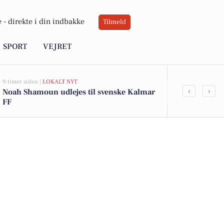
 -
direkte i din indbakke
Tilmeld
SPORT
VEJRET
9 timer siden |
LOKALT NYT
9 timer siden |
L
‹
›
Noah Shamoun udlejes til svenske Kalmar
Populær fod
FF
Randers med