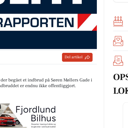
Del artikel
OP
v der begået et indbrud på Søren Møllers Gade i
ndbruddet er endnu ikke offentliggjort.
LO