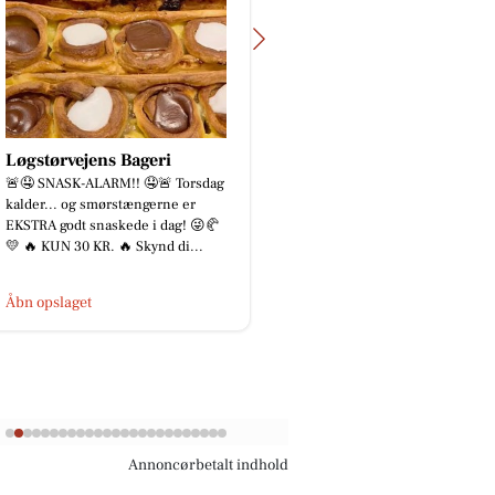
TT CARS ApS
Oscar Biludlejnin
BILUDLEJNING Lej en lille
BILUDLEJNING Lej en l
personbil for 3.000 kr. om mdr.
personbil for 3.000 kr
med fri km (ex brændstof)! Vi står
med fri km (ex brændsto
for vedligehold og service af b...
for vedligehold og servi
Åbn opslaget
Åbn opslaget
Annoncørbetalt indhold