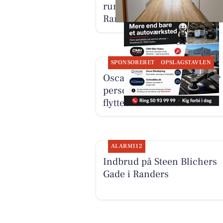
rummelig bolig på 146 m² i
Randers NØ
SPONSORERET
OPSLAGSTAVLEN
Oscar Biludlejning tilbyder
personbiler, varevogne og
flyttebiler i Hobro
ALARM112
Indbrud på Steen Blichers
Gade i Randers