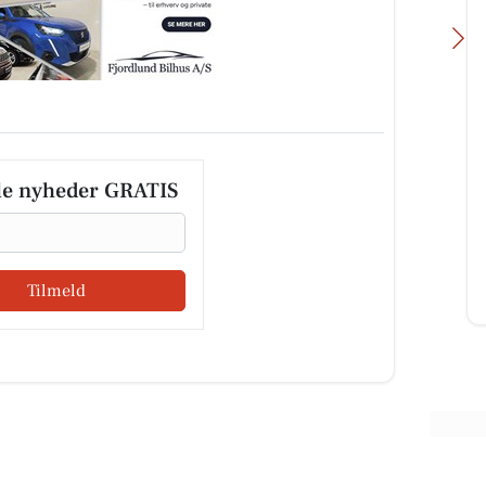
fé
Løgstørvejens Bageri
🚨🤤 SNASK-ALARM!! 🤤🚨 Torsdag
le nyheder GRATIS
rgen
kalder... og smørstængerne er
fe
EKSTRA godt snaskede i dag! 😜🥐
💛 🔥 KUN 30 KR. 🔥 Skynd di...
Tilmeld
Åbn opslaget