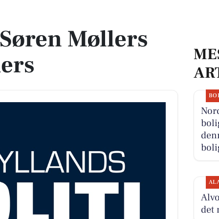
ers
Søren Møllers
ME
ers
AR
BO
Nor
boli
denn
boli
AL
Alvo
det 