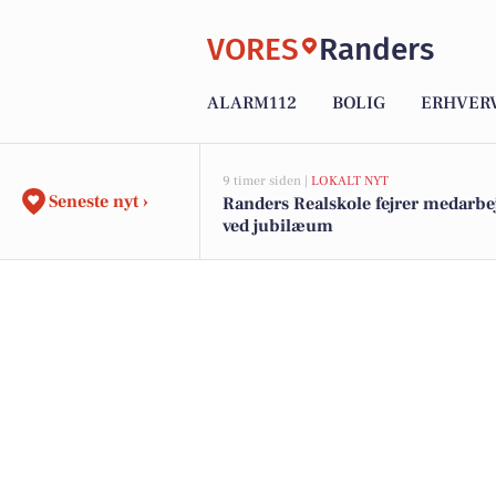
VORES
Randers
ALARM112
BOLIG
ERHVER
9 timer siden |
LOKALT NYT
Seneste nyt ›
Randers Realskole fejrer medarbe
ved jubilæum