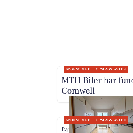
SPONSORERET
OPSLAGSTAVLEN
MTH Biler har fund
Comwell
SPONSORERET
OPSLAGSTAVLEN
RandersBolig præsenterer