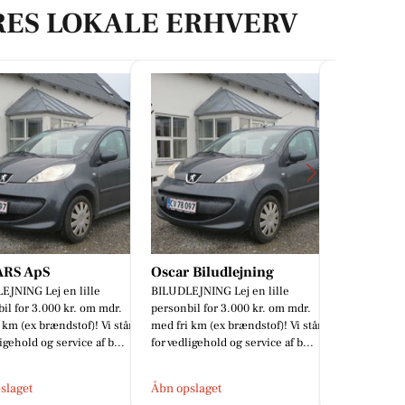
RES LOKALE ERHVERV
 Biludlejning
Classic Clean
MENY Ra
EJNING Lej en lille
Vil du med på holdet 🤩
☀️💛 Forkæl
il for 3.000 kr. om mdr.
smag fra MEN
 km (ex brændstof)! Vi står
sommerens g
igehold og service af b...
avis – fra gril
slaget
Åbn opslaget
Åbn opslage