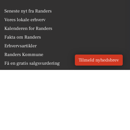
Seneste nyt fra Randers
Vores lokale erhverv
Kalenderen for Randers
Fakta om Randers
Erhvervsartikler
Randers Kommune
Tilmeld nyhedsbrev
Få en gratis salgsvurdering
Sponsoreret indhold
Alt om Randers
Vores Digital © 2026
Kontakt VORES Digital
CVR: 41179082