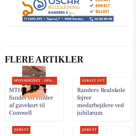
FLERE ARTIKLER
SPONSORERET
OPSLAGSTAVLEN
LOKALT NYT
MTH Biler har
Randers Realskole
fundet en vinder
fejrer
af gavekort til
medarbejdere ved
Comwell
jubilæum
JOBNYT
JOBNYT