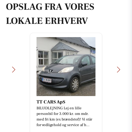
OPSLAG FRA VORES
LOKALE ERHVERV
TT CARS ApS
BILUDLEJNING Lej en lille
personbil for 3.000 kr. om mdr.
med fri km (ex brændstof)! Vi står
for vedligehold og service af b...