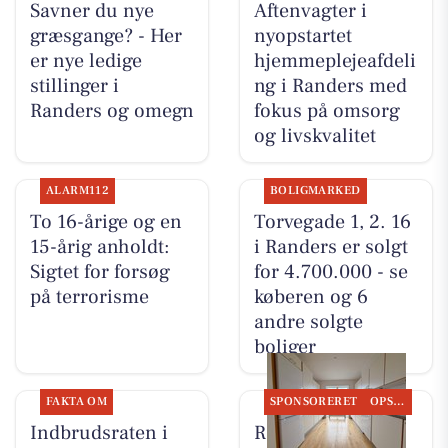
Savner du nye
Aftenvagter i
græsgange? - Her
nyopstartet
er nye ledige
hjemmeplejeafdeli
stillinger i
ng i Randers med
Randers og omegn
fokus på omsorg
og livskvalitet
ALARM112
BOLIGMARKED
To 16-årige og en
Torvegade 1, 2. 16
15-årig anholdt:
i Randers er solgt
Sigtet for forsøg
for 4.700.000 - se
på terrorisme
køberen og 6
andre solgte
boliger
FAKTA OM
SPONSORERET
OPSLAGSTAVLEN
Indbrudsraten i
RandersBolig