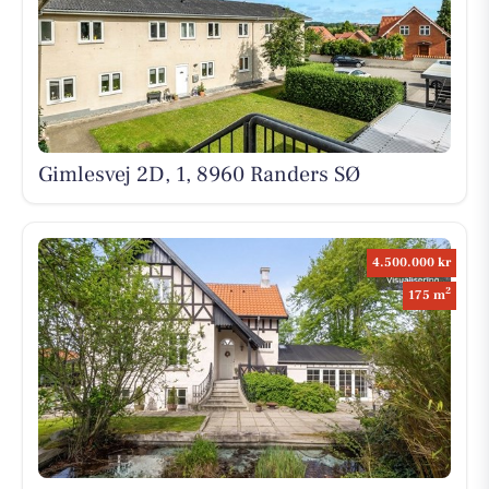
Gimlesvej 2D, 1, 8960 Randers SØ
4.500.000 kr
2
175 m