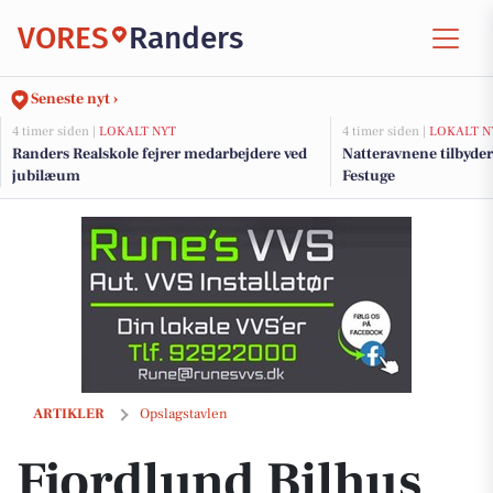
VORES
Randers
Seneste nyt ›
4 timer siden |
LOKALT NYT
4 timer siden |
LOKALT N
Randers Realskole fejrer medarbejdere ved
Natteravnene tilbyder
jubilæum
Festuge
Fjordlund Bilhus søger forslag til den bedste bil for en fraskilt mand
ARTIKLER
Opslagstavlen
Fjordlund Bilhus