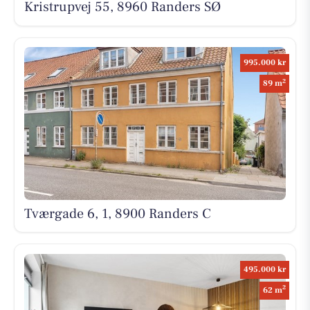
Kristrupvej 55, 8960 Randers SØ
995.000 kr
2
89 m
Tværgade 6, 1, 8900 Randers C
495.000 kr
2
62 m