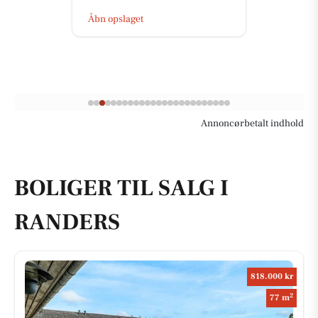
Åbn opslaget
Annoncørbetalt indhold
BOLIGER TIL SALG I
RANDERS
818.000 kr
2
77 m