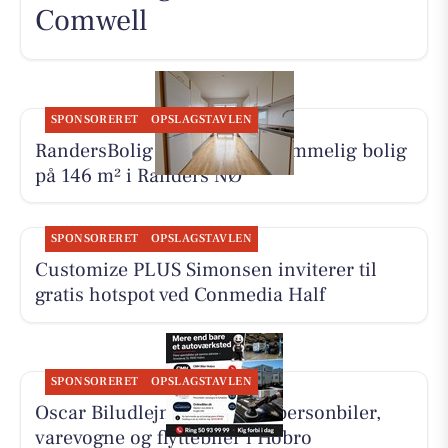
Comwell
SPONSORERET
OPSLAGSTAVLEN
RandersBolig præsenterer rummelig bolig
på 146 m² i Randers NØ
SPONSORERET
OPSLAGSTAVLEN
Customize PLUS Simonsen inviterer til
gratis hotspot ved Conmedia Half
SPONSORERET
OPSLAGSTAVLEN
Oscar Biludlejning tilbyder personbiler,
varevogne og flyttebiler i Hobro