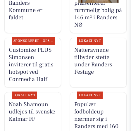
Randers
præsenterer
Kommune er
rummelig bolig på
faldet
146 m² i Randers
NØ
SPONSORERET
OPSLAGSTAVLEN
LOKALT NYT
Customize PLUS
Natteravnene
Simonsen
tilbyder støtte
inviterer til gratis
under Randers
hotspot ved
Festuge
Conmedia Half
LOKALT NYT
LOKALT NYT
Noah Shamoun
Populær
udlejes til svenske
fodboldcup
Kalmar FF
nærmer sig i
Randers med 160