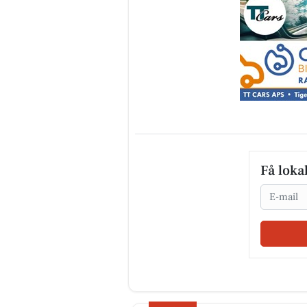
Få loka
Email