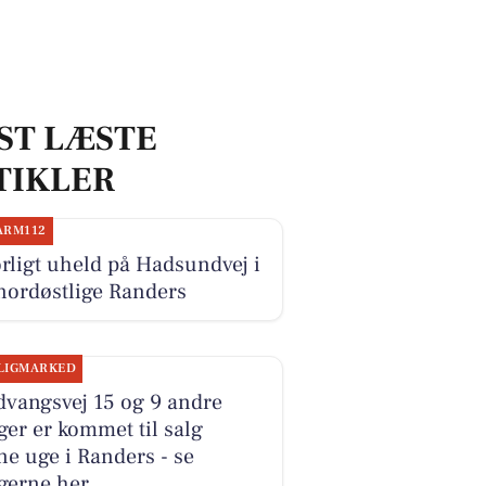
ST LÆSTE
TIKLER
ARM112
rligt uheld på Hadsundvej i
nordøstlige Randers
LIGMARKED
dvangsvej 15 og 9 andre
ger er kommet til salg
e uge i Randers - se
gerne her.