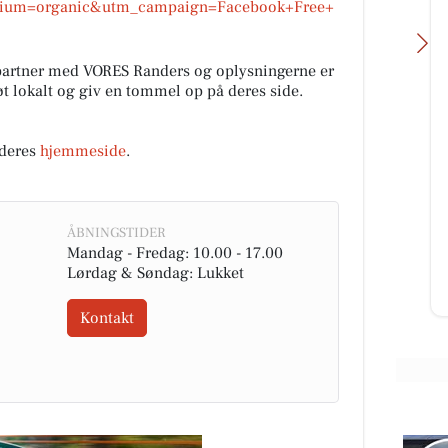
ium=organic&utm_campaign=Facebook+Free+
partner med VORES Randers og oplysningerne er
tøt lokalt og giv en tommel op på deres side.
 deres
hjemmeside
.
fé
Løgstørvejens Bageri
🚨🤤 SNASK-ALARM!! 🤤🚨 Torsdag
rgen
kalder... og smørstængerne er
fe
EKSTRA godt snaskede i dag! 😜🥐
ÅBNINGSTIDER
💛 🔥 KUN 30 KR. 🔥 Skynd di...
Mandag - Fredag: 10.00 - 17.00
Lørdag & Søndag: Lukket
Åbn opslaget
Kontakt