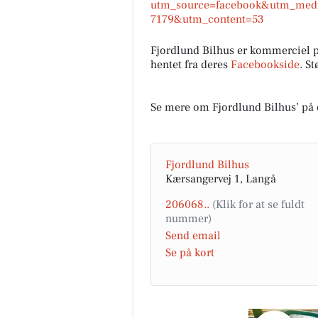
utm_source=facebook&utm_med
7179&utm_content=53
Fjordlund Bilhus er kommerciel 
hentet fra deres
Facebookside
. S
Se mere om Fjordlund Bilhus’ på
Fru Hansens Butik & Ca
Flot jubilæumskurv lavet på
bestilling til afhentning i mo
🤗🎁🎁 #fruhansensbutikogca
Fjordlund Bilhus
#gaveide #jubilæumsgave
Kærsangervej 1, Langå
#fruhan...
206068..
Åbn opslaget
Send email
Se på kort