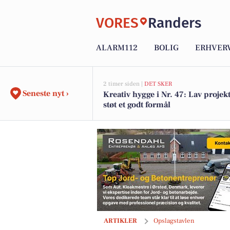
VORES
Randers
ALARM112
BOLIG
ERHVER
2 timer siden |
DET SKER
Seneste nyt ›
Kreativ hygge i Nr. 47: Lav projek
støt et godt formål
Fjordlund Bilhus præsenterer brugt Ci
ARTIKLER
Opslagstavlen