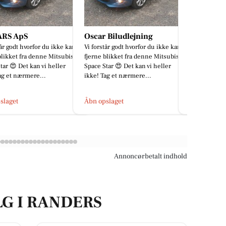
 Biludlejning
Classic Clean
MENY Ra
tår godt hvorfor du ikke kan
Vil du med på holdet 🤩
Så er der ny
blikket fra denne Mitsubishi
💛 Her får d
tar 😍 Det kan vi heller
Frisko-is til 
ag et nærmere...
andet godt! 
slaget
Åbn opslaget
Åbn opslage
Annoncørbetalt indhold
LG I RANDERS