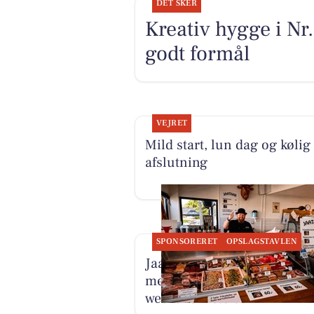
DET SKER
Kreativ hygge i Nr.
godt formål
VEJRET
Mild start, lun dag og kølig
afslutning
SPONSORERET
OPSLAGSTAVLEN
Jaataak Slagteren fylder di
med tilbud, kød og
weekendfristelser