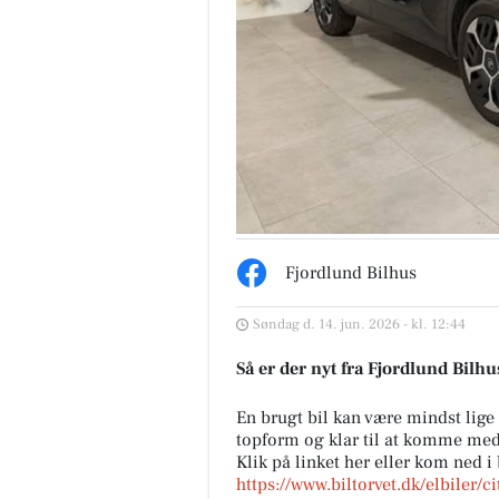
Fjordlund Bilhus
Søndag d. 14. jun. 2026 - kl. 12:44
Så er der nyt fra Fjordlund Bilhu
En brugt bil kan være mindst lige
topform og klar til at komme me
Klik på linket her eller kom ned 
https://www.biltorvet.dk/elbiler/