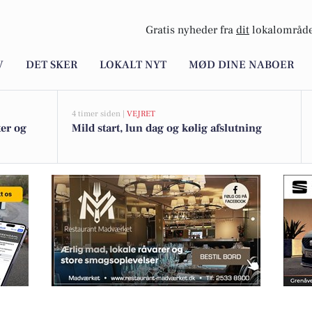
Gratis nyheder fra
dit
lokalområde
V
DET SKER
LOKALT NYT
MØD DINE NABOER
4 timer siden |
VEJRET
ter og
Mild start, lun dag og kølig afslutning
troën e-C4 i topform