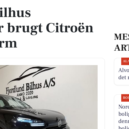
ilhus
 brugt Citroën
ME
orm
AR
AL
Alvo
det 
BO
Nor
boli
denn
boli