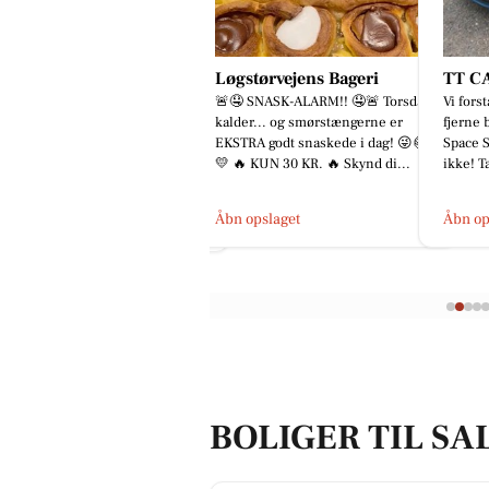
øgstørvejens Bageri
TT CARS ApS
Oscar
🤤 SNASK-ALARM!! 🤤🚨 Torsdag
Vi forstår godt hvorfor du ikke kan
Vi fors
lder... og smørstængerne er
fjerne blikket fra denne Mitsubishi
fjerne 
STRA godt snaskede i dag! 😜🥐
Space Star 😍 Det kan vi heller
Space S
 🔥 KUN 30 KR. 🔥 Skynd di...
ikke! Tag et nærmere...
ikke! T
bn opslaget
Åbn opslaget
Åbn op
BOLIGER TIL SA