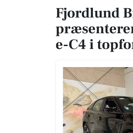
Fjordlund B
præsenterer
e-C4 i topf