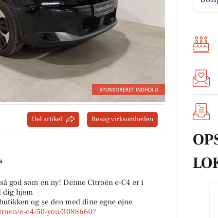
Del artikel
Besøg virksomheden
OP
LO
s
 så god som en ny! Denne Citroën e-C4 er i
d dig hjem
i butikken og se den med dine egne øjne
citroen/e-c4/50-you/3088660?