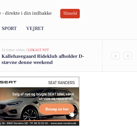
 -
direkte i din indbakke
Tilmeld
SPORT
VEJRET
15 timer siden |
LOKALT NYT
15 timer siden |
L
‹
›
Kallehavegaard Rideklub afholder D-
Kristrup Bol
stævne denne weekend
fodboldskol