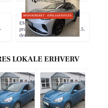
SPONSORERET
OPSLAGSTAVLEN
EM AUTOCENTER ApS
-
præsenterer en brugt VW ID.5,
der kører som en drøm
RES LOKALE ERHVERV