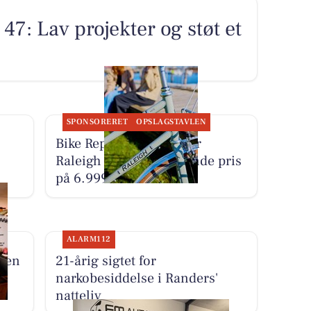
 47: Lav projekter og støt et
SPONSORERET
OPSLAGSTAVLEN
Bike Repair præsenterer
Raleigh Yate til vejledende pris
på 6.999 kr.
ALARM112
sken
21-årig sigtet for
narkobesiddelse i Randers'
natteliv