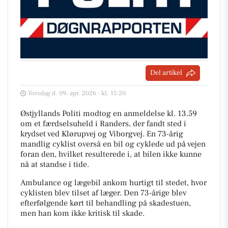
Del artikel
Torsdag d. 09. apr. 2026 - kl. 11:20
Østjyllands Politi modtog en anmeldelse kl. 13.59
om et færdselsuheld i Randers, der fandt sted i
krydset ved Klørupvej og Viborgvej. En 73-årig
mandlig cyklist overså en bil og cyklede ud på vejen
foran den, hvilket resulterede i, at bilen ikke kunne
nå at standse i tide.
Ambulance og lægebil ankom hurtigt til stedet, hvor
cyklisten blev tilset af læger. Den 73-årige blev
efterfølgende kørt til behandling på skadestuen,
men han kom ikke kritisk til skade.