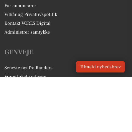
For annoncører
Vilkår og Privatlivspolitik
Kontakt VORES Digital
Administrer samtykke
GENVEJE
Tilmeld nyhedsbrev
Seneste nyt fra Randers
Vores lokale erhverv
Kalenderen for Randers
Fakta om Randers
Erhvervsartikler
Randers Kommune
Få en gratis salgsvurdering
Sponsoreret indhold