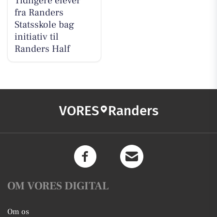
Tidligere elever
fra Randers
Statsskole bag
initiativ til
Randers Half
VORES
Randers
OM VORES DIGITAL
Om os