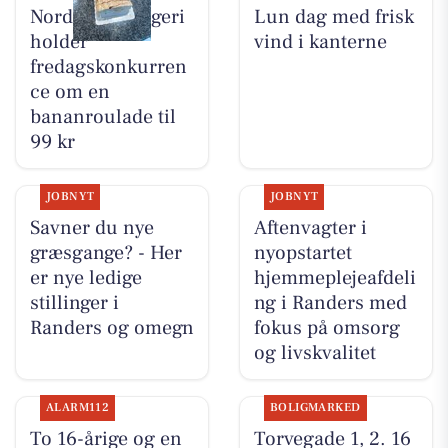
Nordbyens Bageri
Lun dag med frisk
holder
vind i kanterne
fredagskonkurren
ce om en
bananroulade til
99 kr
JOBNYT
JOBNYT
Savner du nye
Aftenvagter i
græsgange? - Her
nyopstartet
er nye ledige
hjemmeplejeafdeli
stillinger i
ng i Randers med
Randers og omegn
fokus på omsorg
og livskvalitet
ALARM112
BOLIGMARKED
To 16-årige og en
Torvegade 1, 2. 16