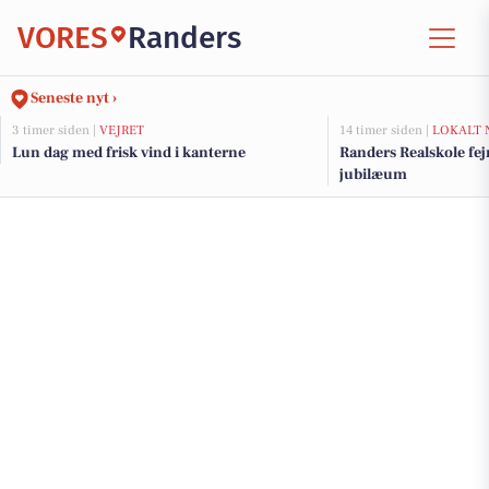
VORES
Randers
Seneste nyt ›
3 timer siden |
VEJRET
14 timer siden |
LOKALT 
Lun dag med frisk vind i kanterne
Randers Realskole fe
jubilæum