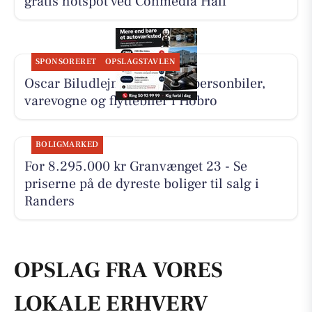
gratis hotspot ved Conmedia Half
SPONSORERET
OPSLAGSTAVLEN
Oscar Biludlejning tilbyder personbiler,
varevogne og flyttebiler i Hobro
BOLIGMARKED
For 8.295.000 kr Granvænget 23 - Se
priserne på de dyreste boliger til salg i
Randers
OPSLAG FRA VORES
LOKALE ERHVERV