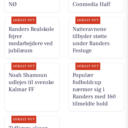
NØ
Conmedia Half
LOKALT NYT
LOKALT NYT
Randers Realskole
Natteravnene
fejrer
tilbyder støtte
medarbejdere ved
under Randers
jubilæum
Festuge
LOKALT NYT
LOKALT NYT
Noah Shamoun
Populær
udlejes til svenske
fodboldcup
Kalmar FF
nærmer sig i
Randers med 160
tilmeldte hold
LOKALT NYT