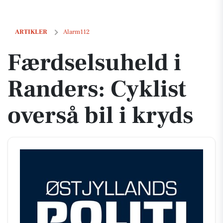
Færdselsuheld i Randers: Cyklist overså bil i kryds
ARTIKLER
Alarm112
Færdselsuheld i
Randers: Cyklist
overså bil i kryds