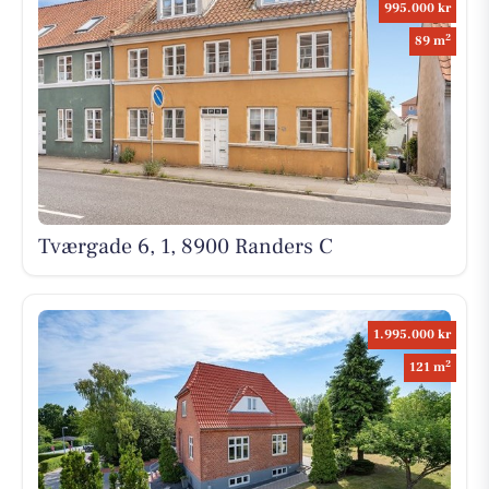
995.000 kr
2
89 m
Tværgade 6, 1, 8900 Randers C
1.995.000 kr
2
121 m