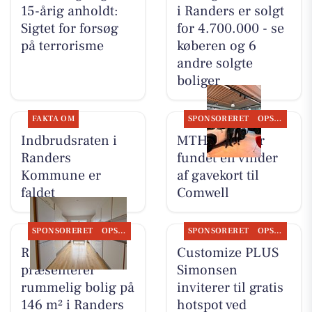
15-årig anholdt:
i Randers er solgt
Sigtet for forsøg
for 4.700.000 - se
på terrorisme
køberen og 6
andre solgte
boliger
FAKTA OM
SPONSORERET
OPSLAGSTAVLEN
Indbrudsraten i
MTH Biler har
Randers
fundet en vinder
Kommune er
af gavekort til
faldet
Comwell
SPONSORERET
OPSLAGSTAVLEN
SPONSORERET
OPSLAGSTAVLEN
RandersBolig
Customize PLUS
præsenterer
Simonsen
rummelig bolig på
inviterer til gratis
146 m² i Randers
hotspot ved