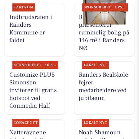
FAKTA OM
SPONSORERET
OPSLAGSTAVLEN
Indbrudsraten i
RandersBolig
Randers
præsenterer
Kommune er
rummelig bolig på
faldet
146 m² i Randers
NØ
SPONSORERET
OPSLAGSTAVLEN
LOKALT NYT
Customize PLUS
Randers Realskole
Simonsen
fejrer
inviterer til gratis
medarbejdere ved
hotspot ved
jubilæum
Conmedia Half
LOKALT NYT
LOKALT NYT
Natteravnene
Noah Shamoun