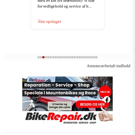
med fri km (ex brændstof)! Vi står
for vedligehold og service af b...
Åbn opslaget
Annoncørbetalt indhold