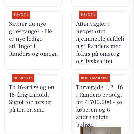
JOBNYT
JOBNYT
Savner du nye
Aftenvagter i
græsgange? - Her
nyopstartet
er nye ledige
hjemmeplejeafdeli
stillinger i
ng i Randers med
Randers og omegn
fokus på omsorg
og livskvalitet
ALARM112
BOLIGMARKED
To 16-årige og en
Torvegade 1, 2. 16
15-årig anholdt:
i Randers er solgt
Sigtet for forsøg
for 4.700.000 - se
på terrorisme
køberen og 6
andre solgte
boliger