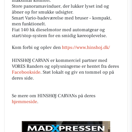
maksimal komfort.
Store panoramavinduer, der lukker lyset ind og
åbner op for smukke udsigter.
Smart Vario-badeværelse med bruser – kompakt,
men funktionelt.
Fiat 140 hk dieselmotor med automatgear og
start/stop-system for en smidig køreoplevelse.
Kom forbi og oplev den
https://www.hinshoj.dk/
HINSHØJ CARVAN er kommerciel partner med
VORES Randers og oplysningerne er hentet fra deres
Facebookside
. Støt lokalt og giv en tommel op på
deres side.
Se mere om HINSHØJ CARVANs på deres
hjemmeside
.