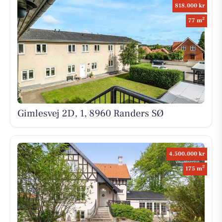
818.000 kr
2
77 m
Gimlesvej 2D, 1, 8960 Randers SØ
4.500.000 kr
2
175 m