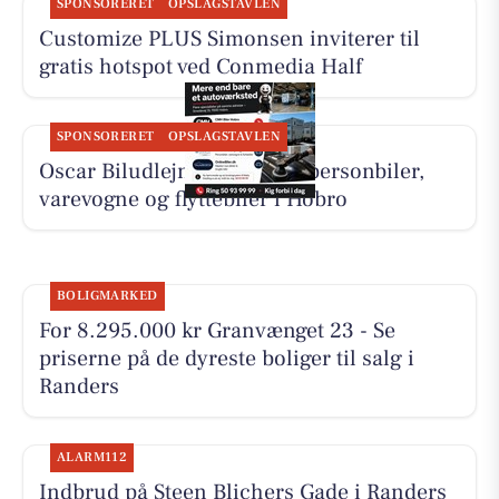
SPONSORERET
OPSLAGSTAVLEN
Customize PLUS Simonsen inviterer til
gratis hotspot ved Conmedia Half
SPONSORERET
OPSLAGSTAVLEN
Oscar Biludlejning tilbyder personbiler,
varevogne og flyttebiler i Hobro
BOLIGMARKED
For 8.295.000 kr Granvænget 23 - Se
priserne på de dyreste boliger til salg i
Randers
ALARM112
Indbrud på Steen Blichers Gade i Randers