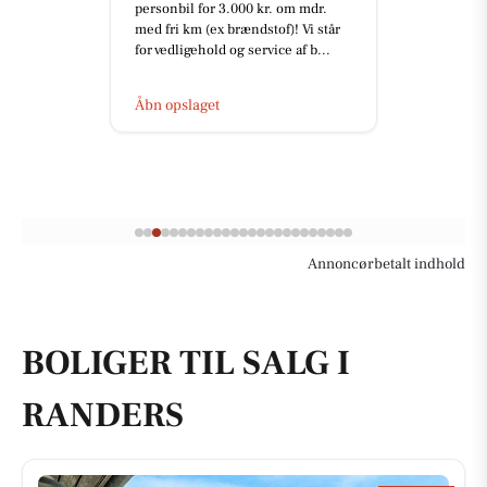
personbil for 3.000 kr. om mdr.
med fri km (ex brændstof)! Vi står
for vedligehold og service af b...
Åbn opslaget
Annoncørbetalt indhold
BOLIGER TIL SALG I
RANDERS