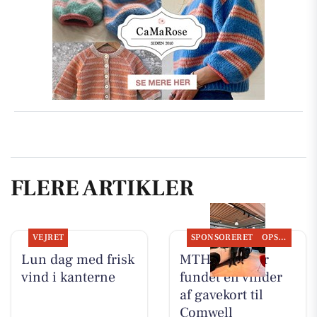
FLERE ARTIKLER
VEJRET
SPONSORERET
OPSLAGSTAVLEN
Lun dag med frisk
MTH Biler har
vind i kanterne
fundet en vinder
af gavekort til
Comwell