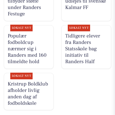
tilbyder støtte
udlejes til svenske
under Randers
Kalmar FF
Festuge
LOKALT NYT
LOKALT NYT
Populær
Tidligere elever
fodboldcup
fra Randers
nærmer sig i
Statsskole bag
Randers med 160
initiativ til
tilmeldte hold
Randers Half
LOKALT NYT
Kristrup Boldklub
afholder livlig
anden dag af
fodboldskole