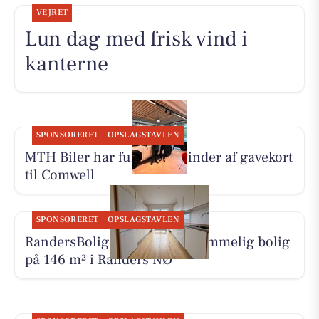
VEJRET
Lun dag med frisk vind i
kanterne
SPONSORERET
OPSLAGSTAVLEN
MTH Biler har fundet en vinder af gavekort
til Comwell
SPONSORERET
OPSLAGSTAVLEN
RandersBolig præsenterer rummelig bolig
på 146 m² i Randers NØ