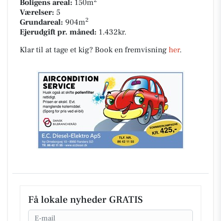
2
Boligens areal:
150m
Værelser:
5
2
Grundareal:
904m
Ejerudgift pr. måned:
1.432kr.
Klar til at tage et kig? Book en fremvisning
her
.
Få lokale nyheder GRATIS
Email