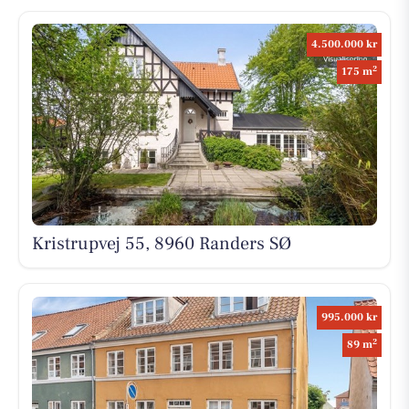
4.500.000 kr
2
175 m
Kristrupvej 55, 8960 Randers SØ
995.000 kr
2
89 m