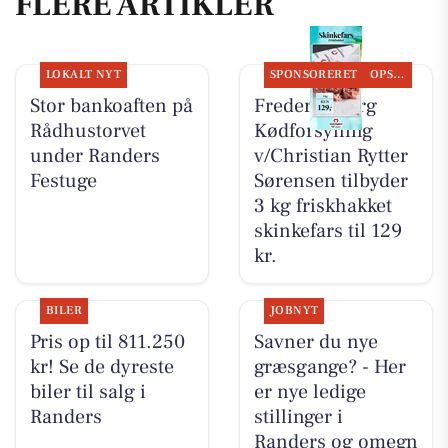
FLERE ARTIKLER
LOKALT NYT
SPONSORERET
OPSLAGSTAVLEN
Stor bankoaften på
Frederiksberg
Rådhustorvet
Kødforsyning
under Randers
v/Christian Rytter
Festuge
Sørensen tilbyder
3 kg friskhakket
skinkefars til 129
kr.
BILER
JOBNYT
Pris op til 811.250
Savner du nye
kr! Se de dyreste
græsgange? - Her
biler til salg i
er nye ledige
Randers
stillinger i
Randers og omegn