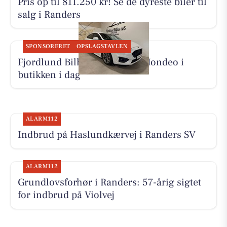
Pris op til 811.250 kr! Se de dyreste biler til
salg i Randers
SPONSORERET
OPSLAGSTAVLEN
Fjordlund Bilhus viser Ford Mondeo i
butikken i dag
ALARM112
Indbrud på Haslundkærvej i Randers SV
ALARM112
Grundlovsforhør i Randers: 57-årig sigtet
for indbrud på Violvej