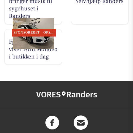
bringer musik til
Selvhjælp Randers
sygehuset i
Randers
SPONSORERET
OPSLAGSTAVLEN
Fjordlund Bilhus
viser Ford Mondeo
i butikken i dag
VORES
Randers