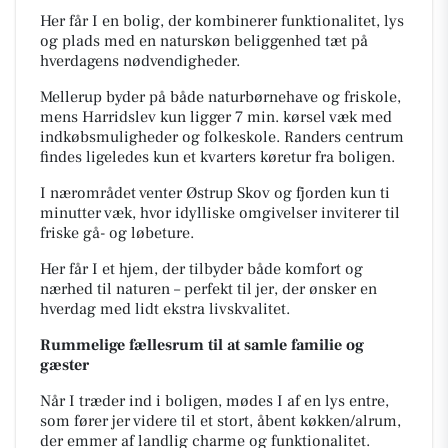
Her får I en bolig, der kombinerer funktionalitet, lys
og plads med en naturskøn beliggenhed tæt på
hverdagens nødvendigheder.
Mellerup byder på både naturbørnehave og friskole,
mens Harridslev kun ligger 7 min. kørsel væk med
indkøbsmuligheder og folkeskole. Randers centrum
findes ligeledes kun et kvarters køretur fra boligen.
I nærområdet venter Østrup Skov og fjorden kun ti
minutter væk, hvor idylliske omgivelser inviterer til
friske gå- og løbeture.
Her får I et hjem, der tilbyder både komfort og
nærhed til naturen – perfekt til jer, der ønsker en
hverdag med lidt ekstra livskvalitet.
Rummelige fællesrum til at samle familie og
gæster
Når I træder ind i boligen, mødes I af en lys entre,
som fører jer videre til et stort, åbent køkken/alrum,
der emmer af landlig charme og funktionalitet.