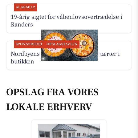
ALARM112
19-årig sigtet for våbenlovsovertrædelse i
Randers
SPONSORERET
OPSLAGSTAVLEN
Nordbyens Bageri har fået to nye tærter i
butikken
OPSLAG FRA VORES
LOKALE ERHVERV