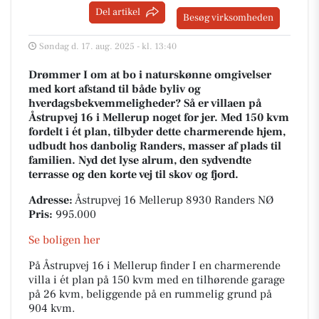
Del artikel
Besøg virksomheden
Søndag d. 17. aug. 2025 - kl. 13:40
Drømmer I om at bo i naturskønne omgivelser
med kort afstand til både byliv og
hverdagsbekvemmeligheder? Så er villaen på
Åstrupvej 16 i Mellerup noget for jer. Med 150 kvm
fordelt i ét plan, tilbyder dette charmerende hjem,
udbudt hos danbolig Randers, masser af plads til
familien. Nyd det lyse alrum, den sydvendte
terrasse og den korte vej til skov og fjord.
Adresse:
Åstrupvej 16 Mellerup 8930 Randers NØ
Pris:
995.000
Se boligen her
På Åstrupvej 16 i Mellerup finder I en charmerende
villa i ét plan på 150 kvm med en tilhørende garage
på 26 kvm, beliggende på en rummelig grund på
904 kvm.