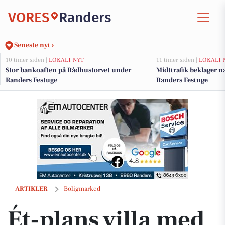
VORES
Randers
Seneste nyt ›
10 timer siden |
LOKALT NYT
11 timer siden |
LOKALT 
Stor bankoaften på Rådhustorvet under
Midttrafik beklager 
Randers Festuge
Randers Festuge
Ét-plans villa med dejlig have og grønne omgivelser
ARTIKLER
Boligmarked
Ét-plans villa med