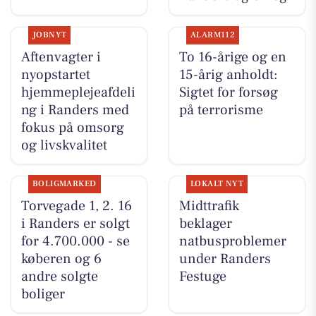
JOBNYT
ALARM112
Aftenvagter i
To 16-årige og en
nyopstartet
15-årig anholdt:
hjemmeplejeafdeli
Sigtet for forsøg
ng i Randers med
på terrorisme
fokus på omsorg
og livskvalitet
BOLIGMARKED
LOKALT NYT
Torvegade 1, 2. 16
Midttrafik
i Randers er solgt
beklager
for 4.700.000 - se
natbusproblemer
køberen og 6
under Randers
andre solgte
Festuge
boliger