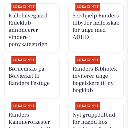
LOKALT NYT
LOKALT NYT
Kallehavegaard
Selvhjælp Randers
Rideklub
tilbyder fællesskab
annoncerer
for unge med
vindere i
ADHD
ponykategorien
LOKALT NYT
LOKALT NYT
Børnedisko på
Randers Bibliotek
Bolværket til
inviterer unge
Randers Festuge
bogelskere til ny
bogklub
LOKALT NYT
LOKALT NYT
Randers
Nyt gruppetilbud
Kammerorkester
for mænd hos