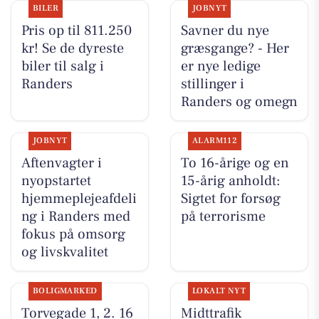
BILER
JOBNYT
Pris op til 811.250
Savner du nye
kr! Se de dyreste
græsgange? - Her
biler til salg i
er nye ledige
Randers
stillinger i
Randers og omegn
JOBNYT
ALARM112
Aftenvagter i
To 16-årige og en
nyopstartet
15-årig anholdt:
hjemmeplejeafdeli
Sigtet for forsøg
ng i Randers med
på terrorisme
fokus på omsorg
og livskvalitet
BOLIGMARKED
LOKALT NYT
Torvegade 1, 2. 16
Midttrafik