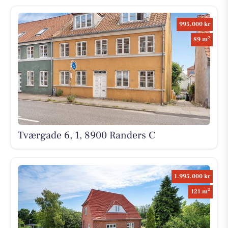
995.000 kr
2
89 m
Tværgade 6, 1, 8900 Randers C
1.995.000 kr
2
121 m