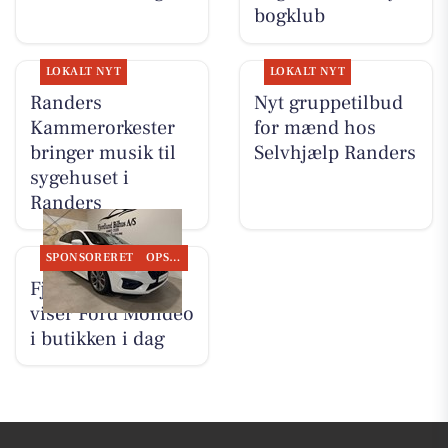
bogklub
LOKALT NYT
LOKALT NYT
Randers
Nyt gruppetilbud
Kammerorkester
for mænd hos
bringer musik til
Selvhjælp Randers
sygehuset i
Randers
SPONSORERET
OPSLAGSTAVLEN
Fjordlund Bilhus
viser Ford Mondeo
i butikken i dag