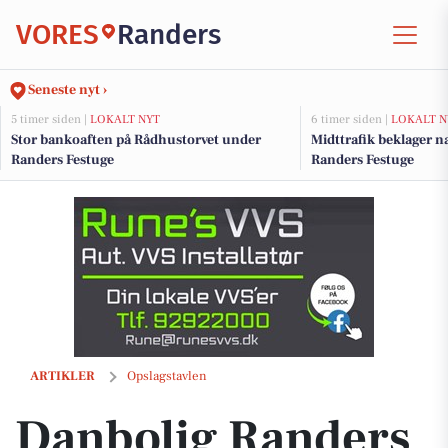
VORES
Randers
Seneste nyt ›
5 timer siden |
LOKALT NYT
6 timer siden |
LOKALT N
Stor bankoaften på Rådhustorvet under
Midttrafik beklager 
Randers Festuge
Randers Festuge
Danbolig Randers præsenterer nem og hurtig boligværdi-beregner
ARTIKLER
Opslagstavlen
Danbolig Randers