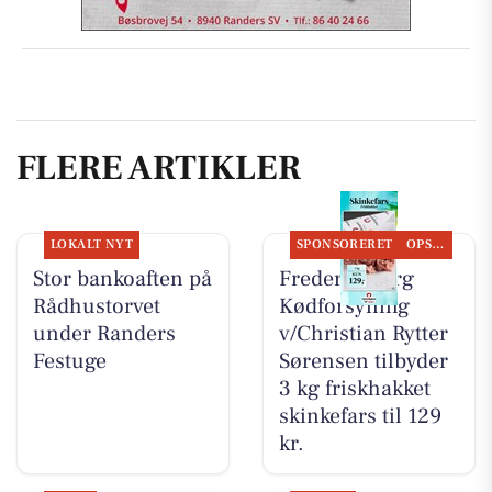
FLERE ARTIKLER
LOKALT NYT
SPONSORERET
OPSLAGSTAVLEN
Stor bankoaften på
Frederiksberg
Rådhustorvet
Kødforsyning
under Randers
v/Christian Rytter
Festuge
Sørensen tilbyder
3 kg friskhakket
skinkefars til 129
kr.