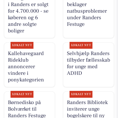
i Randers er solgt
beklager
for 4.700.000 - se
natbusproblemer
køberen og 6
under Randers
andre solgte
Festuge
boliger
LOKALT NYT
LOKALT NYT
Kallehavegaard
Selvhjælp Randers
Rideklub
tilbyder fællesskab
annoncerer
for unge med
vindere i
ADHD
ponykategorien
LOKALT NYT
LOKALT NYT
Børnedisko på
Randers Bibliotek
Bolværket til
inviterer unge
Randers Festuge
bogelskere til ny