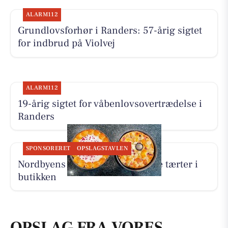
ALARM112
Grundlovsforhør i Randers: 57-årig sigtet
for indbrud på Violvej
ALARM112
19-årig sigtet for våbenlovsovertrædelse i
Randers
SPONSORERET
OPSLAGSTAVLEN
Nordbyens Bageri har fået to nye tærter i
butikken
OPSLAG FRA VORES