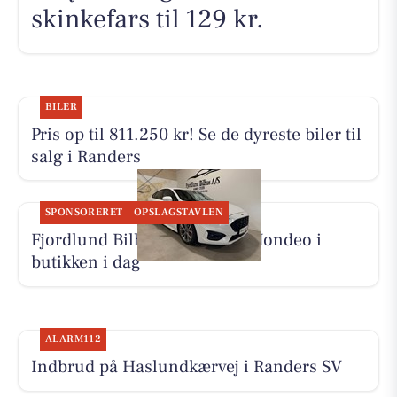
skinkefars til 129 kr.
BILER
Pris op til 811.250 kr! Se de dyreste biler til
salg i Randers
SPONSORERET
OPSLAGSTAVLEN
Fjordlund Bilhus viser Ford Mondeo i
butikken i dag
ALARM112
Indbrud på Haslundkærvej i Randers SV