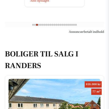
Åbn opslaget
Annoncørbetalt indhold
BOLIGER TIL SALG I
RANDERS
818.000 kr
2
77 m