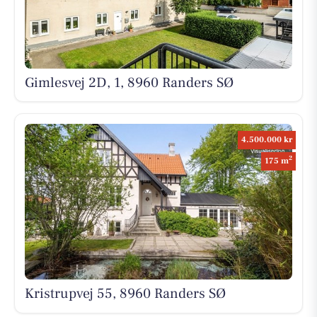
Gimlesvej 2D, 1, 8960 Randers SØ
4.500.000 kr
2
175 m
Kristrupvej 55, 8960 Randers SØ