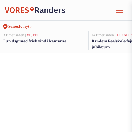
VORES
Randers
Seneste nyt ›
3 timer siden |
VEJRET
14 timer siden |
LOKALT 
Lun dag med frisk vind i kanterne
Randers Realskole fe
jubilæum