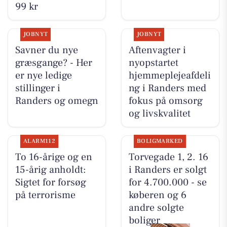
99 kr
JOBNYT
JOBNYT
Savner du nye
Aftenvagter i
græsgange? - Her
nyopstartet
er nye ledige
hjemmeplejeafdeli
stillinger i
ng i Randers med
Randers og omegn
fokus på omsorg
og livskvalitet
ALARM112
BOLIGMARKED
To 16-årige og en
Torvegade 1, 2. 16
15-årig anholdt:
i Randers er solgt
Sigtet for forsøg
for 4.700.000 - se
på terrorisme
køberen og 6
andre solgte
boliger