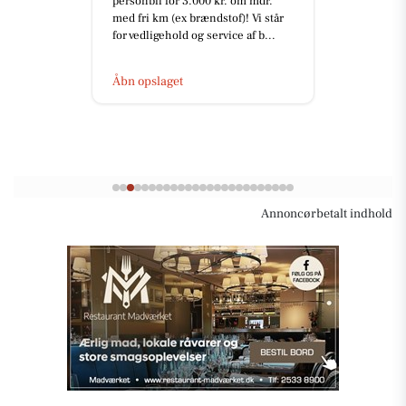
personbil for 3.000 kr. om mdr.
med fri km (ex brændstof)! Vi står
for vedligehold og service af b...
Åbn opslaget
Annoncørbetalt indhold