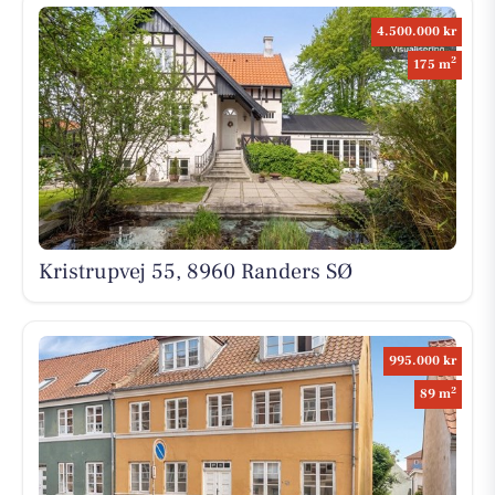
4.500.000 kr
2
175 m
Kristrupvej 55, 8960 Randers SØ
995.000 kr
2
89 m