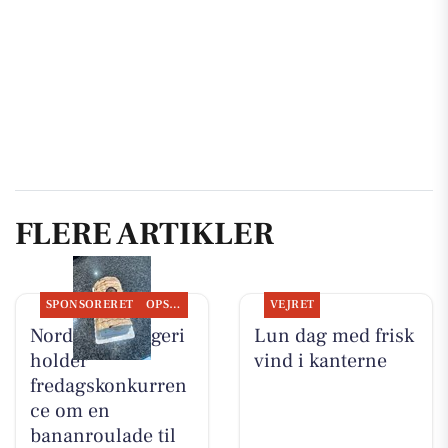
FLERE ARTIKLER
SPONSORERET
OPSLAGSTAVLEN
VEJRET
Nordbyens Bageri
Lun dag med frisk
holder
vind i kanterne
fredagskonkurren
ce om en
bananroulade til