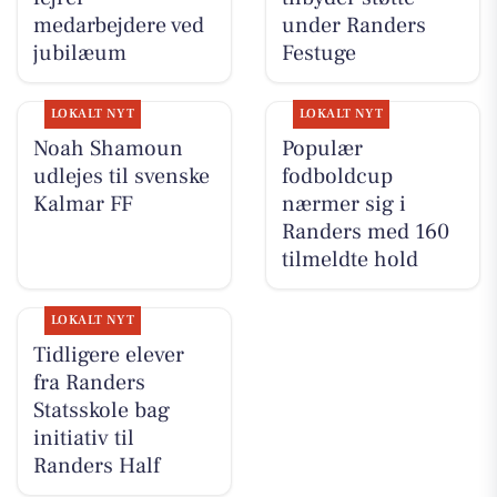
medarbejdere ved
under Randers
jubilæum
Festuge
LOKALT NYT
LOKALT NYT
Noah Shamoun
Populær
udlejes til svenske
fodboldcup
Kalmar FF
nærmer sig i
Randers med 160
tilmeldte hold
LOKALT NYT
Tidligere elever
fra Randers
Statsskole bag
initiativ til
Randers Half