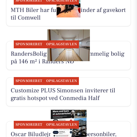
SPONSORERET
OPSLAGSTAVLEN
MTH Biler har fundet en vinder af gavekort
til Comwell
SPONSORERET
OPSLAGSTAVLEN
RandersBolig præsenterer rummelig bolig
på 146 m² i Randers NØ
SPONSORERET
OPSLAGSTAVLEN
Customize PLUS Simonsen inviterer til
gratis hotspot ved Conmedia Half
SPONSORERET
OPSLAGSTAVLEN
Oscar Biludlejning tilbyder personbiler,