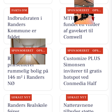
FAKTA OM
SPONSORERET
OPSLAGSTAVLEN
Indbrudsraten i
MTH Biler har
Randers
fundet en vinder
Kommune er
af gavekort til
faldet
Comwell
SPONSORERET
OPSLAGSTAVLEN
SPONSORERET
OPSLAGSTAVLEN
RandersBolig
Customize PLUS
præsenterer
Simonsen
rummelig bolig på
inviterer til gratis
146 m² i Randers
hotspot ved
NØ
Conmedia Half
LOKALT NYT
LOKALT NYT
Randers Realskole
Natteravnene
fejrer
tilbyder støtte