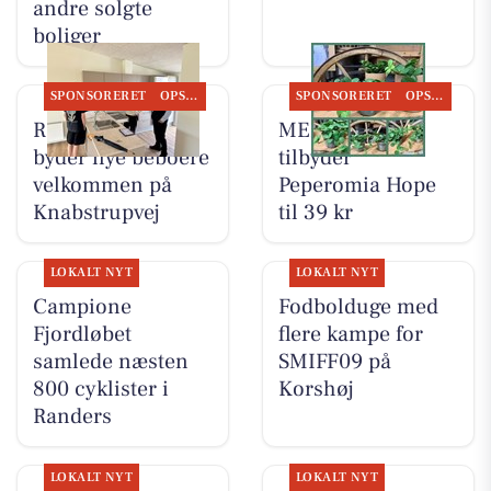
andre solgte
boliger
SPONSORERET
OPSLAGSTAVLEN
SPONSORERET
OPSLAGSTAVLEN
RandersBolig
MENY Randers
byder nye beboere
tilbyder
velkommen på
Peperomia Hope
Knabstrupvej
til 39 kr
LOKALT NYT
LOKALT NYT
Campione
Fodbolduge med
Fjordløbet
flere kampe for
samlede næsten
SMIFF09 på
800 cyklister i
Korshøj
Randers
LOKALT NYT
LOKALT NYT