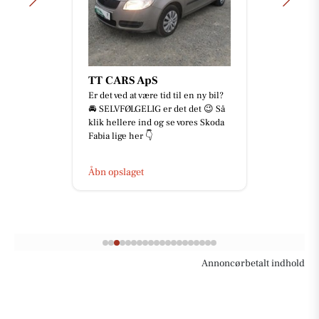
TT CARS ApS
Er det ved at være tid til en ny bil?
🚘 SELVFØLGELIG er det det 😉 Så
klik hellere ind og se vores Skoda
Fabia lige her 👇
Åbn opslaget
Annoncørbetalt indhold