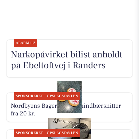
ALARM112
Narkopåvirket bilist anholdt
på Ebeltoftvej i Randers
SPONSORERET
OPSLAGSTAVLEN
Nordbyens Bageri sælger hindbærsnitter
fra 20 kr.
SPONSORERET
OPSLAGSTAVLEN