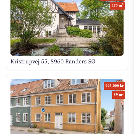
2
175 m
Kristrupvej 55, 8960 Randers SØ
995.000 kr
2
89 m