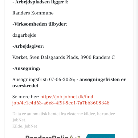
- Arbejdspladsen ligger i:
Randers Kommune
-Virksomheden tilbyder:
dagarbejde
-Arbejdsgiver:
Værket, Sven Dalsgaards Plads, 8900 Randers C
-Ansøgning:
Ansøgningsfrist: 07-06-2026;
- ansøgningsfristen er
overskredet
Se mere her:
https://job.jobnet.dk/find-
job/4c1c4d63-a6e8-4f9f-8cc1-7a7bb3608348
Data er automatisk hentet fra eksterne kilder, herunder
JobNet.
Kilde: JobNet