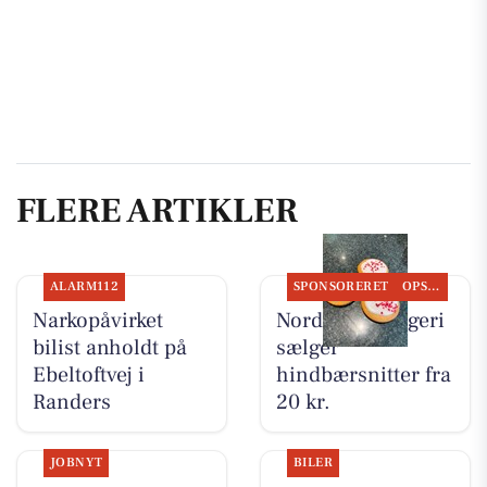
FLERE ARTIKLER
ALARM112
SPONSORERET
OPSLAGSTAVLEN
Narkopåvirket
Nordbyens Bageri
bilist anholdt på
sælger
Ebeltoftvej i
hindbærsnitter fra
Randers
20 kr.
JOBNYT
BILER