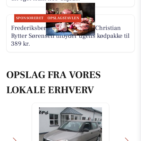
SPONSORERET
OPSLAGSTAVLEN
Frederiksberg Kødforsyning v/Christian
Rytter Sørensen tilbyder ugens kødpakke til
389 kr.
OPSLAG FRA VORES
LOKALE ERHVERV