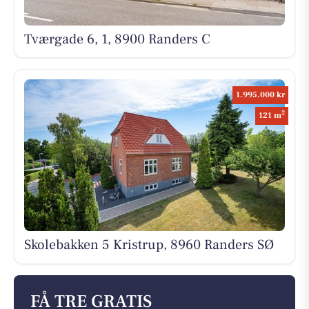
Tværgade 6, 1, 8900 Randers C
1.995.000 kr
2
121 m
Skolebakken 5 Kristrup, 8960 Randers SØ
FÅ TRE GRATIS