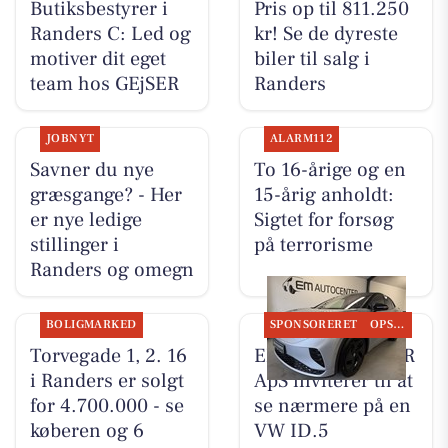
Butiksbestyrer i
Pris op til 811.250
Randers C: Led og
kr! Se de dyreste
motiver dit eget
biler til salg i
team hos GEjSER
Randers
JOBNYT
ALARM112
Savner du nye
To 16-årige og en
græsgange? - Her
15-årig anholdt:
er nye ledige
Sigtet for forsøg
stillinger i
på terrorisme
Randers og omegn
BOLIGMARKED
SPONSORERET
OPSLAGSTAVLEN
Torvegade 1, 2. 16
EM AUTOCENTER
i Randers er solgt
ApS inviterer til at
for 4.700.000 - se
se nærmere på en
køberen og 6
VW ID.5