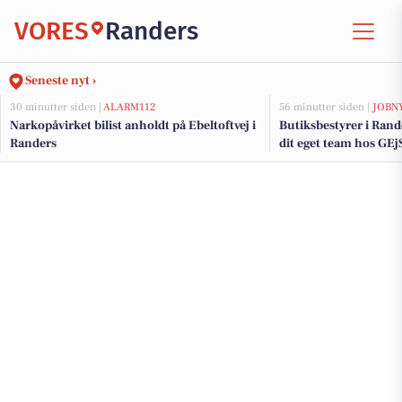
VORES
Randers
Seneste nyt ›
30 minutter siden |
ALARM112
56 minutter siden |
JOBN
Narkopåvirket bilist anholdt på Ebeltoftvej i
Butiksbestyrer i Rand
Randers
dit eget team hos GE