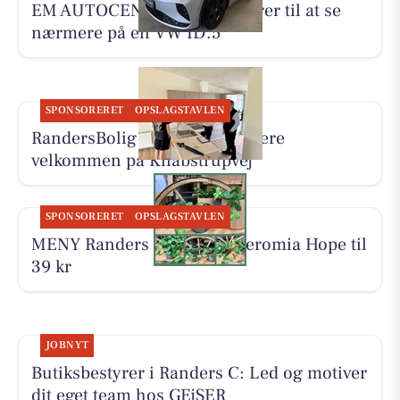
EM AUTOCENTER ApS inviterer til at se
nærmere på en VW ID.5
SPONSORERET
OPSLAGSTAVLEN
RandersBolig byder nye beboere
velkommen på Knabstrupvej
SPONSORERET
OPSLAGSTAVLEN
MENY Randers tilbyder Peperomia Hope til
39 kr
JOBNYT
Butiksbestyrer i Randers C: Led og motiver
dit eget team hos GEjSER