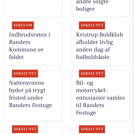
andre solgte
boliger
FAKTA OM
LOKALT NYT
Indbrudsraten i
Kristrup Boldklub
Randers
afholder livlig
Kommune er
anden dag af
faldet
fodboldskole
LOKALT NYT
LOKALT NYT
Natteravnene
Bil- og
byder på trygt
motorcykel-
fristed under
entusiaster samles
Randers Festuge
til Randers
Festuge
LOKALT NYT
LOKALT NYT