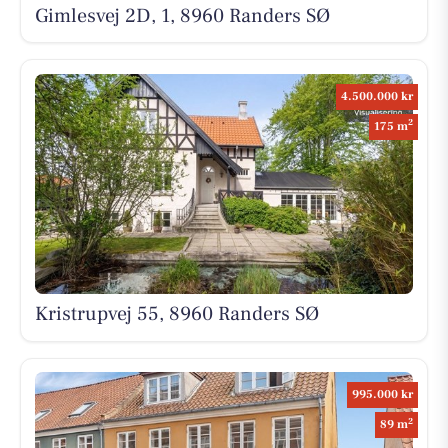
Gimlesvej 2D, 1, 8960 Randers SØ
4.500.000 kr
2
175 m
Kristrupvej 55, 8960 Randers SØ
995.000 kr
2
89 m