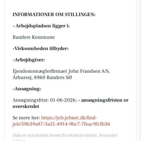
INFORMATIONER OM STILLINGEN:
- Arbejdspladsen ligger i:
Randers Kommune
-Virksomheden tilbyder:
-Arbejdsgiver:
Ejendomsmæglerfirmaet John Frandsen A/S,
Århusvej, 8960 Randers SØ
-Ansøgning:
Ansøgningsfrist: 01-06-2026;
- ansøgningsfristen er
overskredet
Se mere her:
https://job.jobnet.dk/find-
job/39b39a87-3a51-4914-9bc7-7feac9fcfb36
Data er automatisk hentet fra eksterne kilder, herunder