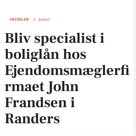
Bliv specialist i boliglån hos Ejendomsmæglerfirmaet John Frandsen
ARTIKLER
Jobnyt
Bliv specialist i
boliglån hos
Ejendomsmæglerfi
rmaet John
Frandsen i
Randers