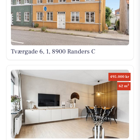
Tværgade 6, 1, 8900 Randers C
495.000 kr
2
62 m