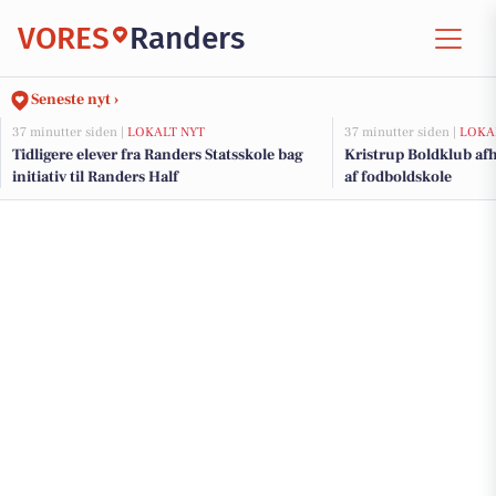
VORES
Randers
Seneste nyt ›
37 minutter siden |
LOKALT NYT
37 minutter siden |
LOKA
Tidligere elever fra Randers Statsskole bag
Kristrup Boldklub afh
initiativ til Randers Half
af fodboldskole