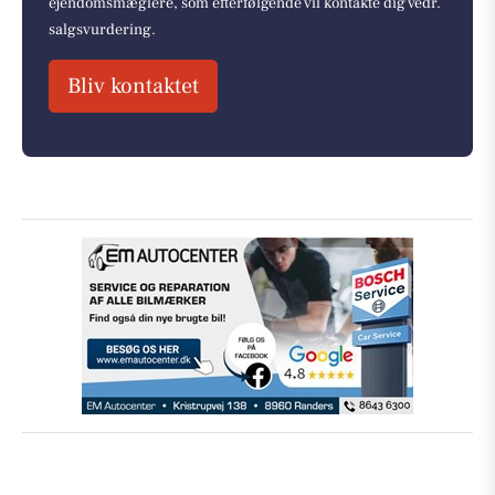
ejendomsmæglere, som efterfølgende vil kontakte dig vedr.
salgsvurdering.
Bliv kontaktet