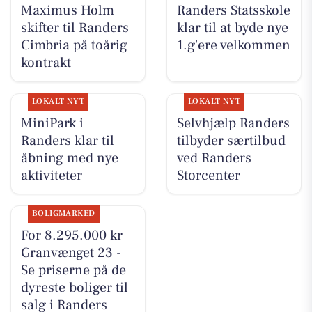
Maximus Holm
Randers Statsskole
skifter til Randers
klar til at byde nye
Cimbria på toårig
1.g'ere velkommen
kontrakt
LOKALT NYT
LOKALT NYT
MiniPark i
Selvhjælp Randers
Randers klar til
tilbyder særtilbud
åbning med nye
ved Randers
aktiviteter
Storcenter
BOLIGMARKED
For 8.295.000 kr
Granvænget 23 -
Se priserne på de
dyreste boliger til
salg i Randers