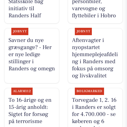
Statsskole bag
personbiler,
initiativ til
varevogne og
Randers Half
flyttebiler i Hobro
JOBNYT
JOBNYT
Savner du nye
Aftenvagter i
græsgange? - Her
nyopstartet
er nye ledige
hjemmeplejeafdeli
stillinger i
ng i Randers med
Randers og omegn
fokus på omsorg
og livskvalitet
ALARM112
BOLIGMARKED
To 16-årige og en
Torvegade 1, 2. 16
15-årig anholdt:
i Randers er solgt
Sigtet for forsøg
for 4.700.000 - se
på terrorisme
køberen og 6