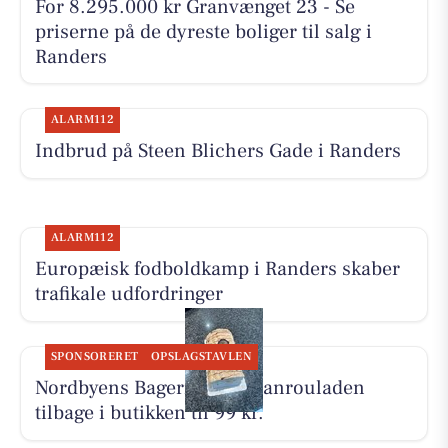
For 8.295.000 kr Granvænget 23 - Se
priserne på de dyreste boliger til salg i
Randers
ALARM112
Indbrud på Steen Blichers Gade i Randers
ALARM112
Europæisk fodboldkamp i Randers skaber
trafikale udfordringer
SPONSORERET
OPSLAGSTAVLEN
Nordbyens Bageri har bananrouladen
tilbage i butikken til 99 kr.