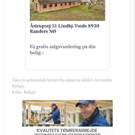
Åstrupvej 51 Lindbj-Tvede 8930
Randers NØ
Få gratis salgsvurdering på din
bolig ›
Data er automatisk hentet fra eksterne kilder, herunder
Boliga.
Kilde: Boliga