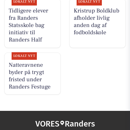
LOKALT NYT
LOKALT NYT
Tidligere elever
Kristrup Boldklub
fra Randers
afholder livlig
Statsskole bag
anden dag af
initiativ til
fodboldskole
Randers Half
LOKALT NYT
Natteravnene
byder på trygt
fristed under
Randers Festuge
VORES
Randers