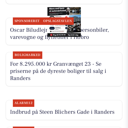
SPONSORERET
OPSLAGSTAVLEN
Oscar Biludlejning tilbyder personbiler,
varevogne og flyttebiler i Hobro
BOLIGMARKED
For 8.295.000 kr Granvænget 23 - Se
priserne på de dyreste boliger til salg i
Randers
ALARM112
Indbrud på Steen Blichers Gade i Randers