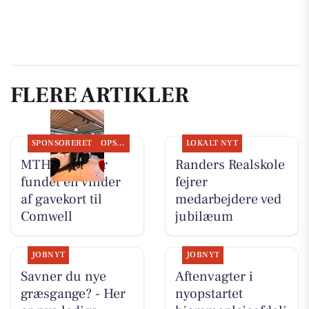
FLERE ARTIKLER
SPONSORERET
OPSLAGSTAVLEN
LOKALT NYT
MTH Biler har
Randers Realskole
fundet en vinder
fejrer
af gavekort til
medarbejdere ved
Comwell
jubilæum
JOBNYT
JOBNYT
Savner du nye
Aftenvagter i
græsgange? - Her
nyopstartet