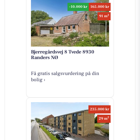
-10.000 kr
165.000 kr
2
91 m
Bjerregårdsvej 8 Tvede 8930
Randers NØ
Få gratis salgsvurdering på din
bolig ›
235.000 kr
2
29 m