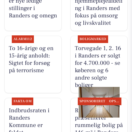
er nye ledige
hjemmeplejeafdeli
stillinger i
ng i Randers med
Randers og omegn
fokus på omsorg
og livskvalitet
ALARM112
BOLIGMARKED
To 16-årige og en
Torvegade 1, 2. 16
15-årig anholdt:
i Randers er solgt
Sigtet for forsøg
for 4.700.000 - se
på terrorisme
køberen og 6
andre solgte
boliger
FAKTA OM
SPONSORERET
OPSLAGSTAVLEN
Indbrudsraten i
RandersBolig
Randers
præsenterer
Kommune er
rummelig bolig på