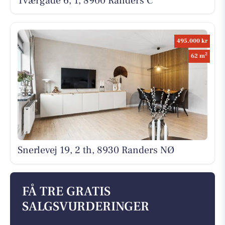
Tværgade 6, 1, 8900 Randers C
495.000 kr
2
62 m
Snerlevej 19, 2 th, 8930 Randers NØ
FÅ TRE GRATIS
SALGSVURDERINGER