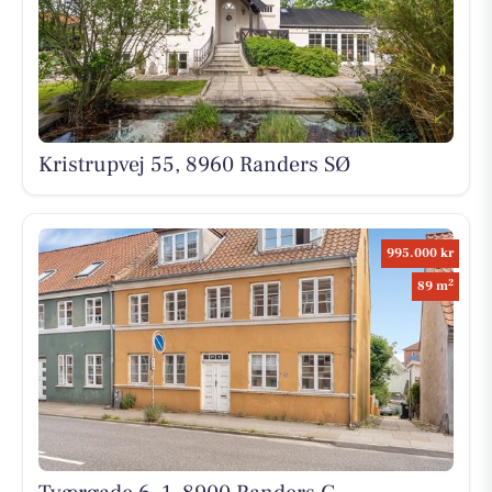
Kristrupvej 55, 8960 Randers SØ
995.000 kr
2
89 m