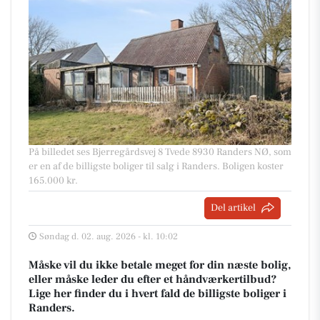
På billedet ses Bjerregårdsvej 8 Tvede 8930 Randers NØ, som
er en af de billigste boliger til salg i Randers. Boligen koster
165.000 kr.
Del artikel
Søndag d. 02. aug. 2026 - kl. 10:02
Måske vil du ikke betale meget for din næste bolig,
eller måske leder du efter et håndværkertilbud?
Lige her finder du i hvert fald de billigste boliger i
Randers.