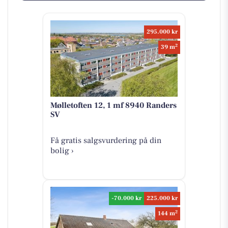
295.000 kr
2
39 m
Mølletoften 12, 1 mf 8940 Randers
SV
Få gratis salgsvurdering på din
bolig ›
-70.000 kr
225.000 kr
2
144 m