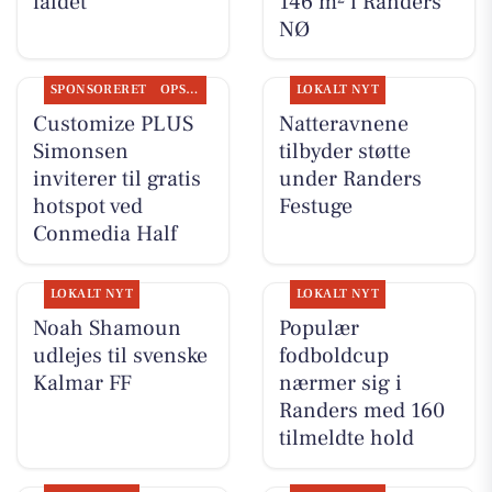
faldet
146 m² i Randers
NØ
SPONSORERET
OPSLAGSTAVLEN
LOKALT NYT
Customize PLUS
Natteravnene
Simonsen
tilbyder støtte
inviterer til gratis
under Randers
hotspot ved
Festuge
Conmedia Half
LOKALT NYT
LOKALT NYT
Noah Shamoun
Populær
udlejes til svenske
fodboldcup
Kalmar FF
nærmer sig i
Randers med 160
tilmeldte hold