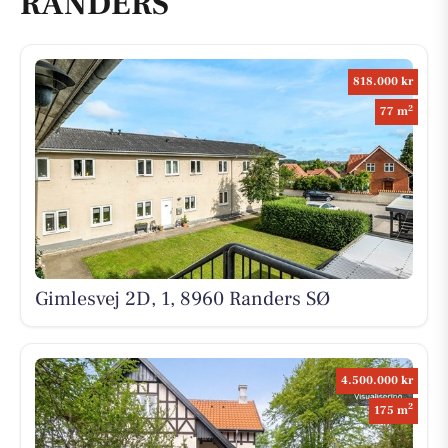
RANDERS
818.000 kr
2
77 m
Gimlesvej 2D, 1, 8960 Randers SØ
4.500.000 kr
2
175 m