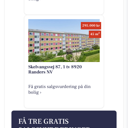
295.000 kr
2
45 m
Skelvangsvej 87, 1 tv 8920
Randers NV
Få gratis salgsvurdering på din
bolig ›
FÅ TRE GRATIS