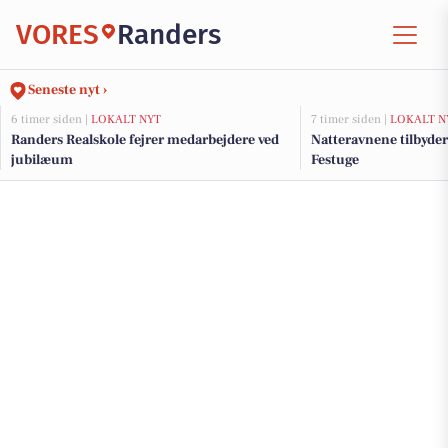
VORES
Randers
Seneste nyt ›
6 timer siden |
LOKALT NYT
7 timer siden |
LOKALT N
Randers Realskole fejrer medarbejdere ved
Natteravnene tilbyder
jubilæum
Festuge