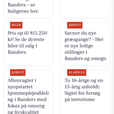
Randers - se
boligerne her.
BILER
JOBNYT
Pris op til 811.250
Savner du nye
kr! Se de dyreste
græsgange? - Her
biler til salg i
er nye ledige
Randers
stillinger i
Randers og omegn
JOBNYT
ALARM112
Aftenvagter i
To 16-årige og en
nyopstartet
15-årig anholdt:
hjemmeplejeafdeli
Sigtet for forsøg
ng i Randers med
på terrorisme
fokus på omsorg
og livskvalitet