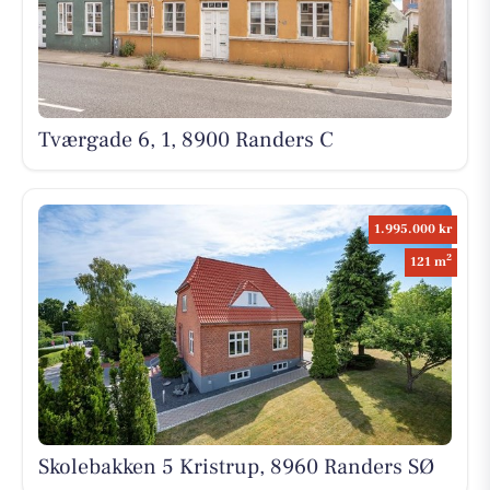
Tværgade 6, 1, 8900 Randers C
1.995.000 kr
2
121 m
Skolebakken 5 Kristrup, 8960 Randers SØ