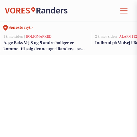
VORES
Randers
Seneste nyt ›
1 time siden |
BOLIGMARKED
2 timer siden |
ALARM11
Aage Beks Vej 8 og 9 andre boliger er
Indbrud på Violvej i 
kommet til salg denne uge i Randers - se
boligerne her.