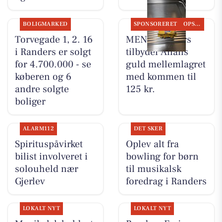
BOLIGMARKED
SPONSORERET
OPSLAGSTAVLEN
Torvegade 1, 2. 16
MENY Randers
i Randers er solgt
tilbyder Allans
for 4.700.000 - se
guld mellemlagret
køberen og 6
med kommen til
andre solgte
125 kr.
boliger
ALARM112
DET SKER
Spirituspåvirket
Oplev alt fra
bilist involveret i
bowling for børn
solouheld nær
til musikalsk
Gjerlev
foredrag i Randers
LOKALT NYT
LOKALT NYT