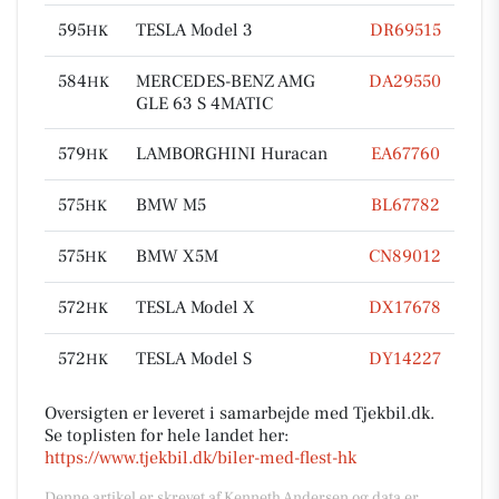
595
TESLA Model 3
DR69515
HK
584
MERCEDES-BENZ AMG
DA29550
HK
GLE 63 S 4MATIC
579
LAMBORGHINI Huracan
EA67760
HK
575
BMW M5
BL67782
HK
575
BMW X5M
CN89012
HK
572
TESLA Model X
DX17678
HK
572
TESLA Model S
DY14227
HK
Oversigten er leveret i samarbejde med Tjekbil.dk.
Se toplisten for hele landet her:
https://www.tjekbil.dk/biler-med-flest-hk
Denne artikel er skrevet af Kenneth Andersen og data er