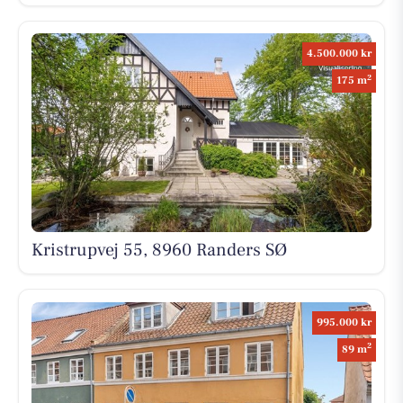
4.500.000 kr
2
175 m
Kristrupvej 55, 8960 Randers SØ
995.000 kr
2
89 m