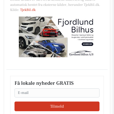
automatisk hentet fra eksterne kilder, herunder TjekBil.dk.
Kilde:
TjekBil.dk
Få lokale nyheder GRATIS
Email
Tilmeld