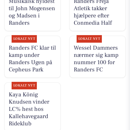
Musikalsk hyldest
Randers Freja
til John Mogensen
Atletik takker
og Madsen i
hjælpere efter
Randers
Conmedia Half
LOKALT NYT
LOKALT NYT
Randers FC klar til
Wessel Dammers
kamp under
nærmer sig kamp
Randers Ugen på
nummer 100 for
Cepheus Park
Randers FC
LOKALT NYT
Kaya König
Knudsen vinder
LC% hest hos
Kallehavegaard
Rideklub