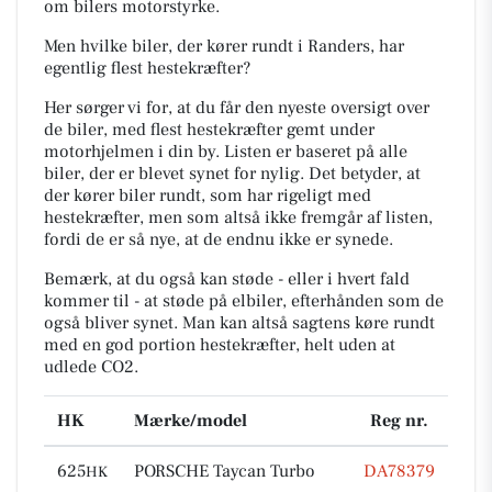
om bilers motorstyrke.
Men hvilke biler, der kører rundt i Randers, har
egentlig flest hestekræfter?
Her sørger vi for, at du får den nyeste oversigt over
de biler, med flest hestekræfter gemt under
motorhjelmen i din by. Listen er baseret på alle
biler, der er blevet synet for nylig. Det betyder, at
der kører biler rundt, som har rigeligt med
hestekræfter, men som altså ikke fremgår af listen,
fordi de er så nye, at de endnu ikke er synede.
Bemærk, at du også kan støde - eller i hvert fald
kommer til - at støde på elbiler, efterhånden som de
også bliver synet. Man kan altså sagtens køre rundt
med en god portion hestekræfter, helt uden at
udlede CO2.
HK
Mærke/model
Reg nr.
625
PORSCHE Taycan Turbo
DA78379
HK