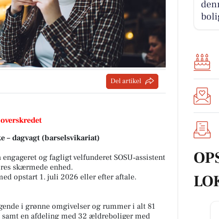
denn
boli
Del artikel
 overskredet
e – dagvagt (barselsvikariat)
OP
 engageret og fagligt velfunderet SOSU‑assistent
 vores skærmede enhed.
LO
ed opstart 1. juli 2026 eller efter aftale.
gende i grønne omgivelser og rummer i alt 81
r, samt en afdeling med 32 ældreboliger med