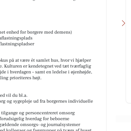
rmet enhed for borgere med demens)
 aflastningsplads
aflastningspladser
Fru Hansens Butik & Café
kus på at være ét samlet hus, hvor vi hjælper
Flot jubilæumskurv lavet på

. Kulturen er kendetegnet ved tæt tværfaglig
bestilling til afhentning i morgen
k
de i hverdagen – samt en ledelse i øjenhøjde,
🤗🎁🎁 #fruhansensbutikogcafe
E
ling prioriteres højt.
#gaveide #jubilæumsgave

#fruhan...
 vil du bl.a.
Å
Åbn opslaget
rg og sygepleje ud fra borgernes individuelle
tilgange og personcentreret omsorg
g forudsigelig hverdag for beboerne
 gældende omsorgs- og journalsystemer
ed kollegaer og faggrupper på tværs af huset