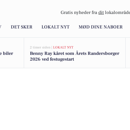
Gratis nyheder fra
dit
lokalområde
V
DET SKER
LOKALT NYT
MØD DINE NABOER
2 timer siden |
LOKALT NYT
e biler
Benny Ray kåret som Årets Randersborger
2026 ved festugestart