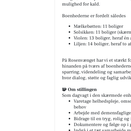
mulighed for kald.
Boenhederne er fordelt således
Mælkebøtten: 11 boliger
Solsikken: 11 boliger (skæ
Violen: 13 boliger, heraf én
Liljen: 14 boliger, heraf to 
På Rosenvænget har vi et stærkt fo
hinanden på tværs af boenhederne
sparring, videndeling og samarbej
hvor dialog, støtte og faglig udvik
🧩 Om stillingen
Som dagvagt i den skærmede enhed
Varetage helhedspleje, omso
behov
Arbejde med demensfaglige 
Bidrage til en tryg, rolig o
Dokumentere og følge op i
Indgå i et tæt samarbejde m