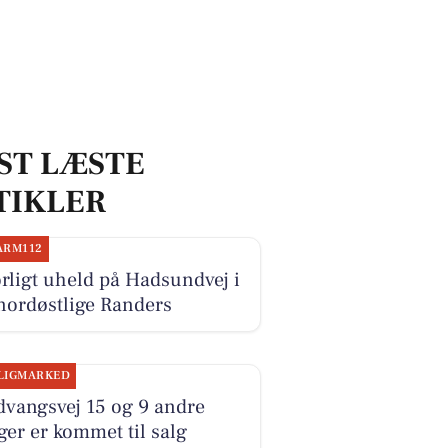
ST LÆSTE
TIKLER
ARM112
rligt uheld på Hadsundvej i
nordøstlige Randers
LIGMARKED
dvangsvej 15 og 9 andre
ger er kommet til salg