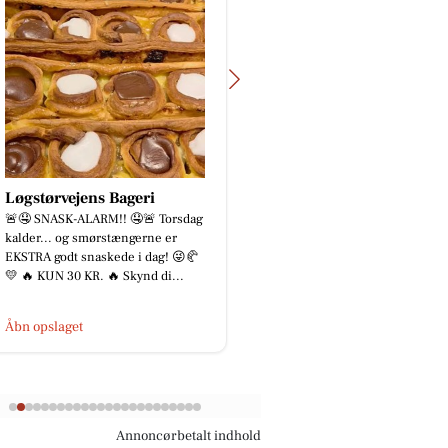
Løgstørvejens Bageri
TT CARS ApS
🤤 SNASK-ALARM!! 🤤🚨 Torsdag
Vi forstår godt hvorfor d
alder... og smørstængerne er
fjerne blikket fra denne
KSTRA godt snaskede i dag! 😜🥐
Space Star 😍 Det kan vi 
 🔥 KUN 30 KR. 🔥 Skynd di...
ikke! Tag et nærmere...
bn opslaget
Åbn opslaget
Annoncørbetalt indhold