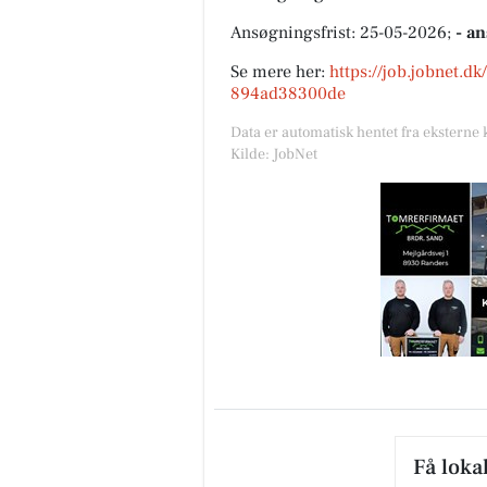
Ansøgningsfrist: 25-05-2026;
- a
Se mere her:
https://job.jobnet.d
894ad38300de
Data er automatisk hentet fra eksterne 
Kilde: JobNet
Få loka