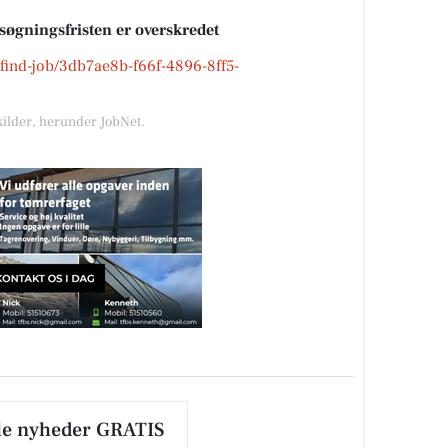
nsøgningsfristen er overskredet
k/find-job/3db7ae8b-f66f-4896-8ff5-
kilder, herunder JobNet.
le nyheder GRATIS