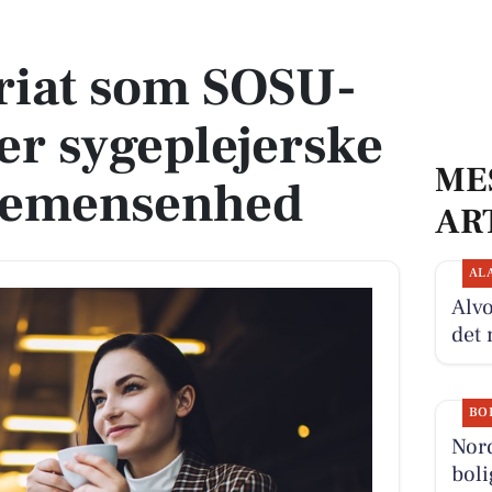
ller sygeplejerske i skærmet demensenhed
riat som SOSU-
ler sygeplejerske
ME
demensenhed
AR
AL
Alvo
det 
BO
Nor
boli