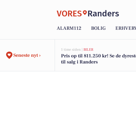
VORES
Randers
ALARM112
BOLIG
ERHVER
1 time siden |
BILER
Seneste nyt ›
Pris op til 811.250 kr! Se de dyrest
til salg i Randers