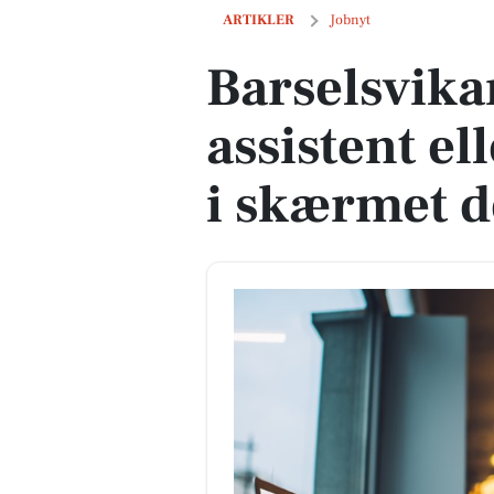
Barselsvikariat som SOSU-assistent e
ARTIKLER
Jobnyt
Barselsvika
assistent el
i skærmet 