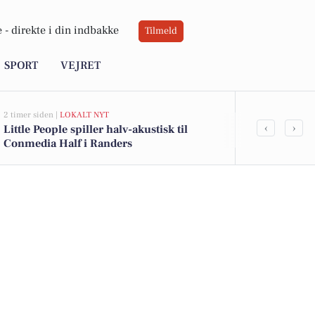
 -
direkte i din indbakke
Tilmeld
SPORT
VEJRET
2 timer siden |
LOKALT NYT
2 timer siden |
L
‹
›
Little People spiller halv-akustisk til
Selvhjælp Ra
Conmedia Half i Randers
storcenteret