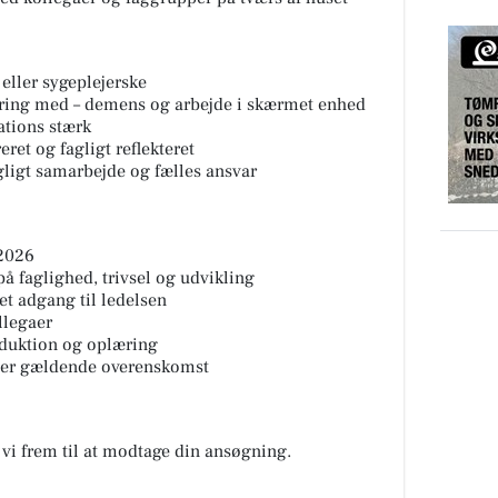
eller sygeplejerske
rfaring med – demens og arbejde i skærmet enhed
ations stærk
eret og fagligt reflekteret
gligt samarbejde og fælles ansvar
 2026
å faglighed, trivsel og udvikling
et adgang til ledelsen
llegaer
roduktion og oplæring
fter gældende overenskomst
r vi frem til at modtage din ansøgning.