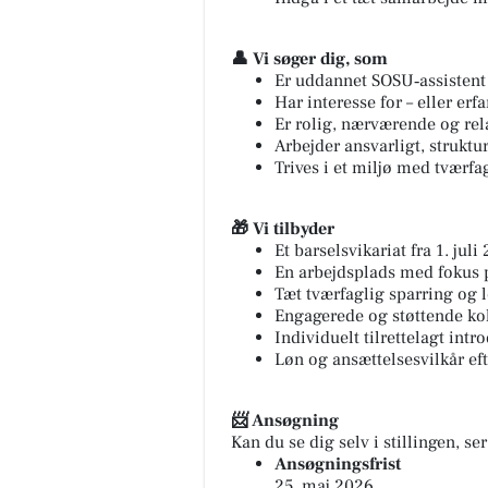
👤 Vi søger dig, som
Er uddannet SOSU‑assistent 
Har interesse for – eller e
Er rolig, nærværende og rel
Arbejder ansvarligt, struktur
Trives i et miljø med tværfa
🎁 Vi tilbyder
Et barselsvikariat fra 1. juli
En arbejdsplads med fokus p
Tæt tværfaglig sparring og l
Engagerede og støttende ko
Individuelt tilrettelagt int
Løn og ansættelsesvilkår e
📨 Ansøgning
Kan du se dig selv i stillingen, se
Ansøgningsfrist
25. maj 2026