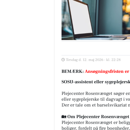
Tirsdag d. 12. maj 2026 - kl. 22:28
BEMÆRK:
Ansøgningsfristen er
SOSU-assistent eller sygeplejersk
Plejecenter Rosenvænget søger en
eller sygeplejerske til dagvagt i
Der er tale om et barselsvikariat m
🏡 Om Plejecenter Rosenvænget
Plejecenter Rosenvænget er belig
boliger, fordelt på fire boenhede