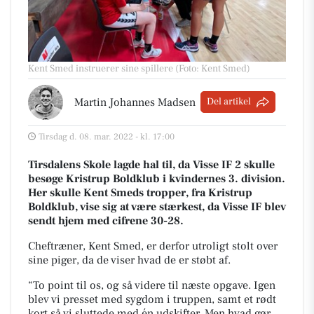
Kent Smed instruerer sine spillere (Foto: Kent Smed)
Martin Johannes Madsen
Del artikel
Tirsdag d. 08. mar. 2022 - kl. 17:00
Tirsdalens Skole
lagde hal til, da Visse IF 2 skulle
besøge Kristrup Boldklub i kvindernes 3. division.
Her skulle Kent Smeds tropper, fra Kristrup
Boldklub, vise sig at være stærkest, da Visse IF blev
sendt hjem med cifrene 30-28.
Cheftræner, Kent Smed, er derfor utroligt stolt over
sine piger, da de viser hvad de er støbt af.
To point til os, og så videre til næste opgave. Igen
blev vi presset med sygdom i truppen, samt et rødt
kort så vi sluttede med én udskifter. Men hvad gør