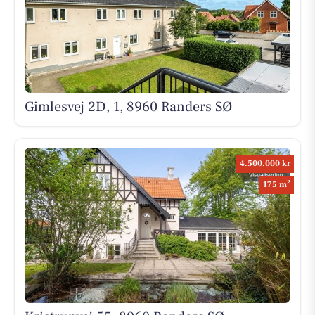
Gimlesvej 2D, 1, 8960 Randers SØ
4.500.000 kr
2
175 m