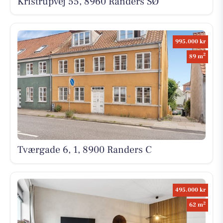
Kristrupvej 55, 8960 Randers SØ
995.000 kr
2
89 m
Tværgade 6, 1, 8900 Randers C
495.000 kr
2
62 m