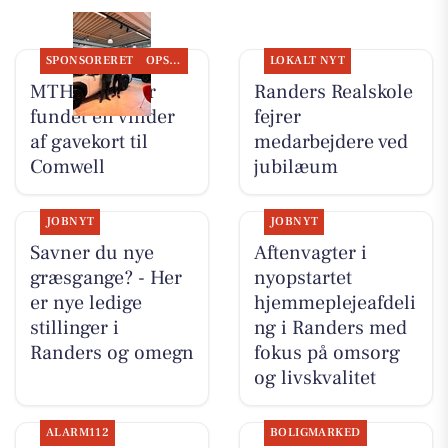
SPONSORERET
OPSLAGSTAVLEN
LOKALT NYT
MTH Biler har
Randers Realskole
fundet en vinder
fejrer
af gavekort til
medarbejdere ved
Comwell
jubilæum
JOBNYT
JOBNYT
Savner du nye
Aftenvagter i
græsgange? - Her
nyopstartet
er nye ledige
hjemmeplejeafdeli
stillinger i
ng i Randers med
Randers og omegn
fokus på omsorg
og livskvalitet
ALARM112
BOLIGMARKED