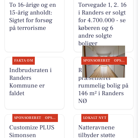
To 16-årige og en
Torvegade 1, 2. 16
15-årig anholdt:
i Randers er solgt
Sigtet for forsøg
for 4.700.000 - se
på terrorisme
køberen og 6
andre solgte
boliger
FAKTA OM
SPONSORERET
OPSLAGSTAVLEN
Indbrudsraten i
RandersBolig
Randers
præsenterer
Kommune er
rummelig bolig på
faldet
146 m² i Randers
NØ
SPONSORERET
OPSLAGSTAVLEN
LOKALT NYT
Customize PLUS
Natteravnene
Simonsen
tilbyder støtte