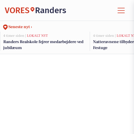
VORES
Randers
Seneste nyt ›
4 timer siden |
LOKALT NYT
4 timer siden |
LOKALT N
Randers Realskole fejrer medarbejdere ved
Natteravnene tilbyder
jubilæum
Festuge