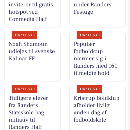
inviterer til gratis
under Randers
hotspot ved
Festuge
Conmedia Half
LOKALT NYT
LOKALT NYT
Noah Shamoun
Populær
udlejes til svenske
fodboldcup
Kalmar FF
nærmer sig i
Randers med 160
tilmeldte hold
LOKALT NYT
LOKALT NYT
Tidligere elever
Kristrup Boldklub
fra Randers
afholder livlig
Statsskole bag
anden dag af
initiativ til
fodboldskole
Randers Half