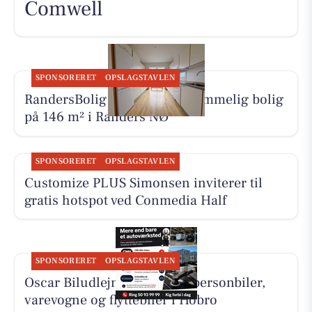
Comwell
SPONSORERET
OPSLAGSTAVLEN
RandersBolig præsenterer rummelig bolig
på 146 m² i Randers NØ
SPONSORERET
OPSLAGSTAVLEN
Customize PLUS Simonsen inviterer til
gratis hotspot ved Conmedia Half
SPONSORERET
OPSLAGSTAVLEN
Oscar Biludlejning tilbyder personbiler,
varevogne og flyttebiler i Hobro