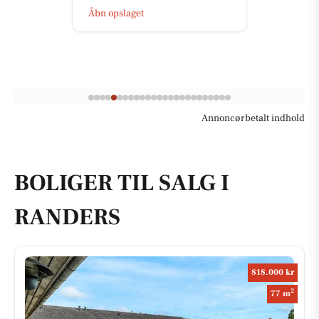
Åbn opslaget
Annoncørbetalt indhold
BOLIGER TIL SALG I
RANDERS
818.000 kr
2
77 m